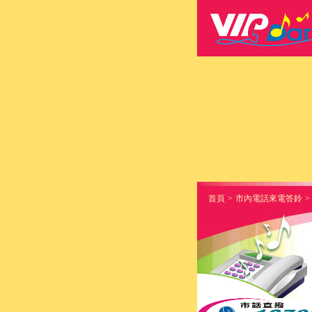
首頁
>
市內電話來電答鈴
>