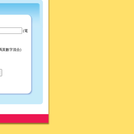
(電
2碼英數字混合)