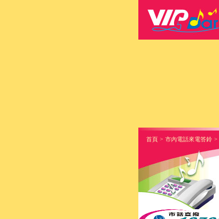
首頁
>
市內電話來電答鈴
>