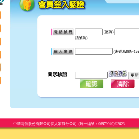
(區碼)
話號碼)
(密碼為8碼~1
圖形驗證
中華電信股份有限公司個人家庭分公司 (統一編號：96979949)©2023