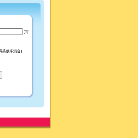
(電
2碼英數字混合)