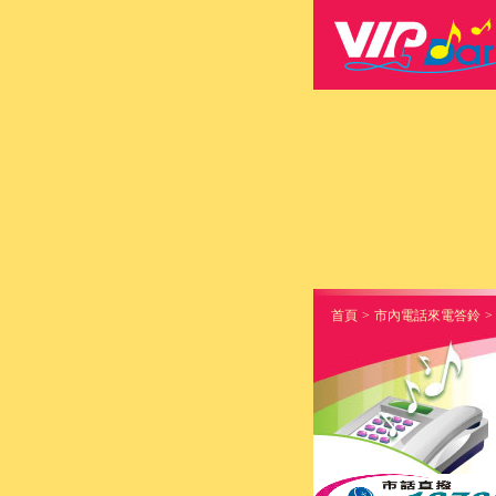
首頁
>
市內電話來電答鈴
>