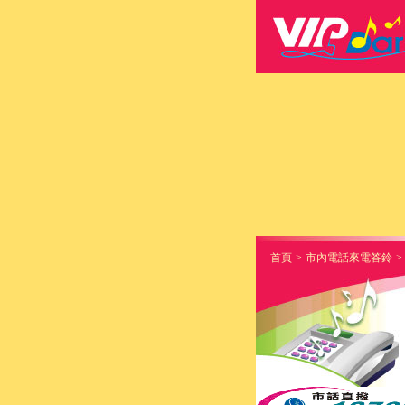
首頁
>
市內電話來電答鈴
>