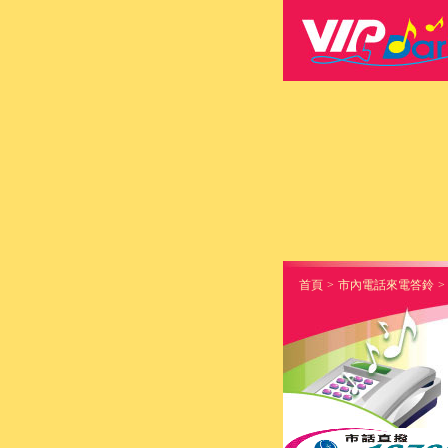
首頁
>
市內電話來電答鈴
>