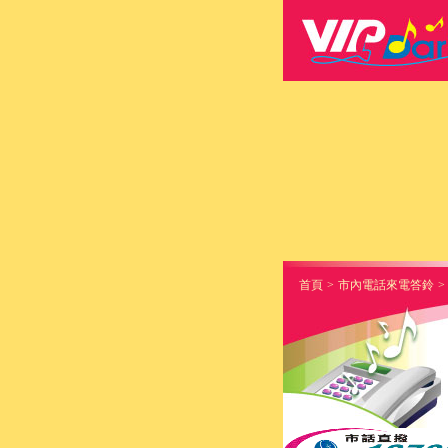
首頁
>
市內電話來電答鈴
>