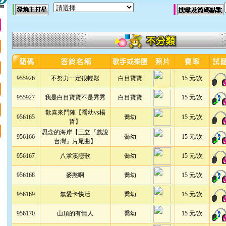
955926
不努力一定很輕鬆
白目寶寶
15 元/次
955927
我是白目寶寶不是秀秀
白目寶寶
15 元/次
歡喜來鬥陣【喬幼vs楊
956165
喬幼
15 元/次
哲】
思念的海岸【三立『戲說
956166
喬幼
15 元/次
台灣』片尾曲】
956167
八掌溪戀歌
喬幼
15 元/次
956168
麥憨啊
喬幼
15 元/次
956169
無愛卡快活
喬幼
15 元/次
956170
山頂的有情人
喬幼
15 元/次