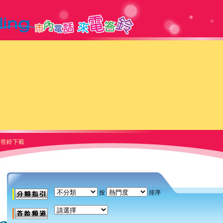
答鈴下載
按
排序