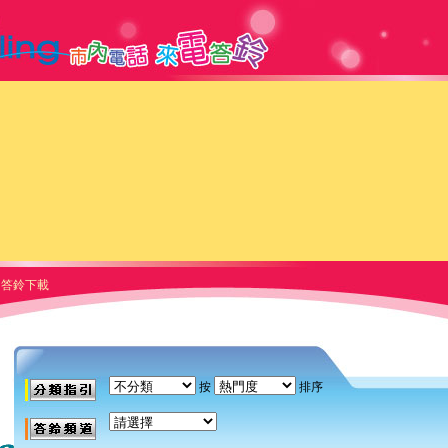
答鈴下載
按
排序