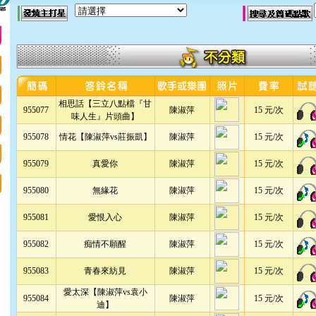
相思話【三立八點檔『甘
955077
陳淑萍
15 元/次
味人生』片頭曲】
955078
情花【陳淑萍vs莊振凱】
陳淑萍
15 元/次
955079
真愛你
陳淑萍
15 元/次
955080
無緣花
陳淑萍
15 元/次
955081
愛恨入心
陳淑萍
15 元/次
955082
痴情不願醒
陳淑萍
15 元/次
955083
青春來紡見
陳淑萍
15 元/次
愛太深【陳淑萍vs袁小
955084
陳淑萍
15 元/次
迪】