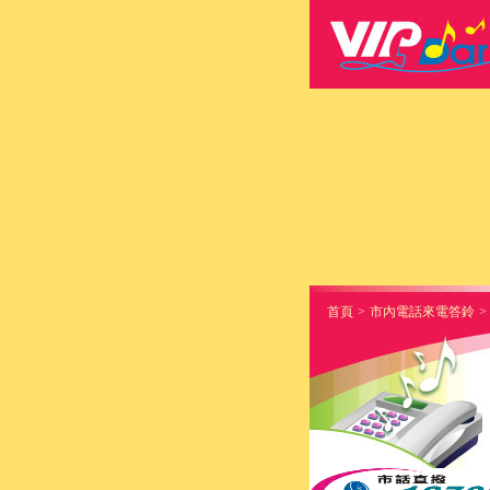
首頁
>
市內電話來電答鈴
>