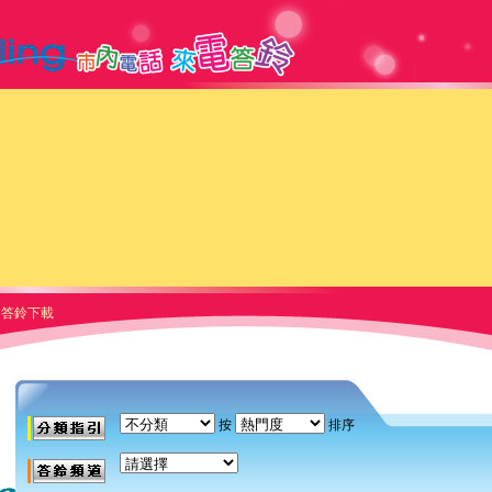
答鈴下載
按
排序