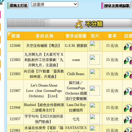
121840
天空沒有極限【粵語】
G.E.M. 鄧紫棋
15 元/次
九月啊九月【大慕可可 X
121883
刺點創作工坊音樂劇「九
wann
15 元/次
月啊九月」主題曲】
向日葵【TV動畫「靈異教
121903
Chilli Beans.
15 元/次
師神眉」片尾曲】
蘇打綠／
Let’s Dream About
GermanPops
121907
Love（feat. GermanPops
15 元/次
Orchestra 德國
Orchestra）【Live】
流行交響樂團
Bluebird【絕色女伶新輯第
Lana Del Rey
121944
15 元/次
二波暖身主打】
拉娜德芮
字字句句【2023大陸抖音
121957
七元
15 元/次
熱門歌曲】
永遠在你身旁【電影「隔
FANTASTICS
121961
15 元/次