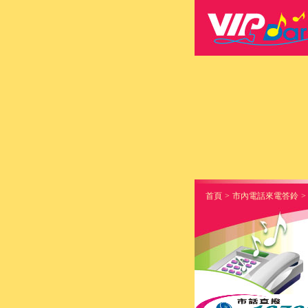
首頁
>
市內電話來電答鈴
>